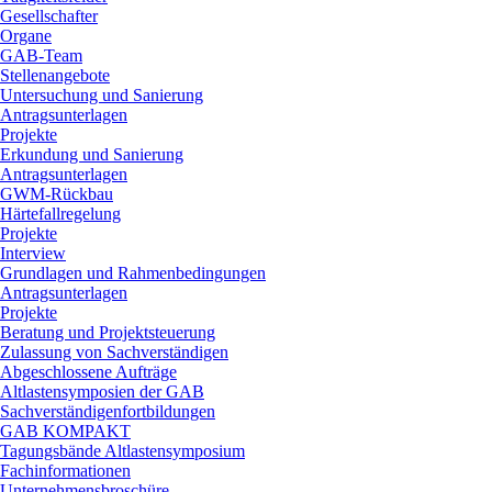
Gesellschafter
Organe
GAB-Team
Stellenangebote
Untersuchung und Sanierung
Antragsunterlagen
Projekte
Erkundung und Sanierung
Antragsunterlagen
GWM-Rückbau
Härtefallregelung
Projekte
Interview
Grundlagen und Rahmenbedingungen
Antragsunterlagen
Projekte
Beratung und Projektsteuerung
Zulassung von Sachverständigen
Abgeschlossene Aufträge
Altlastensymposien der GAB
Sachverständigenfortbildungen
GAB KOMPAKT
Tagungsbände Altlastensymposium
Fachinformationen
Unternehmensbroschüre